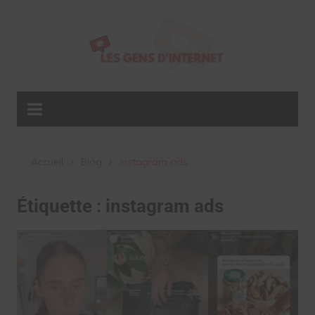
Aller
au
contenu
Accueil
Blog
instagram ads
Étiquette :
instagram ads