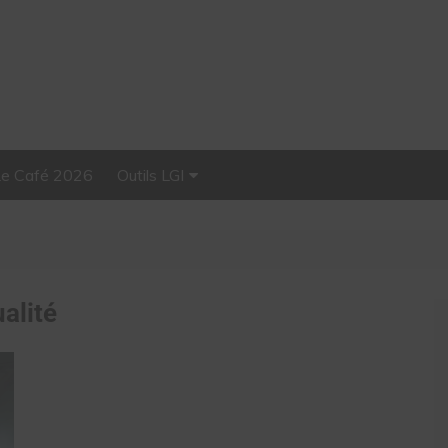
Le Café 2026
Outils LGI
Stellar, plateforme
d’influence tout-en-un
alité