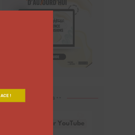
Close
this
module
ACE !
Découvrez nos vidéos