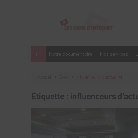
Aller
au
contenu
Notre documentaire
Nos services
Accueil
Blog
influenceurs d’actualité
Étiquette :
influenceurs d’actu