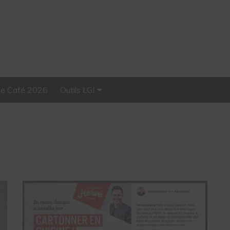
Le Café 2026
Outils LGI
Stellar, plateforme
d’influence tout-en-un