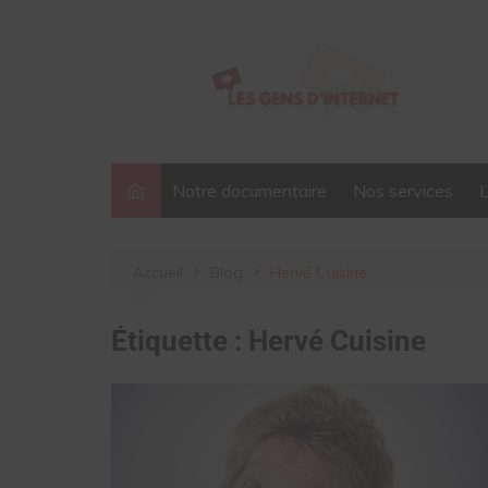
Aller
au
contenu
Notre documentaire
Nos services
Accueil
Blog
Hervé Cuisine
Étiquette :
Hervé Cuisine