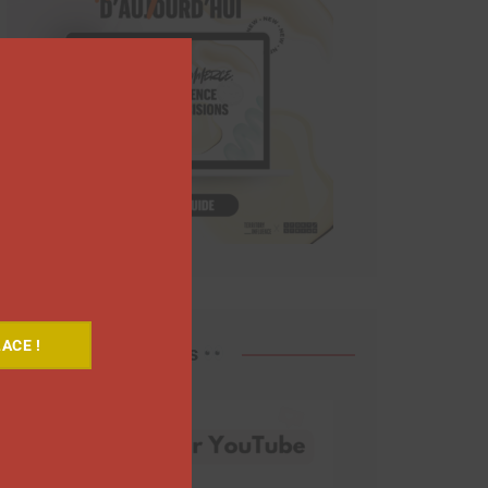
Close
this
module
ACE !
Découvrez nos vidéos