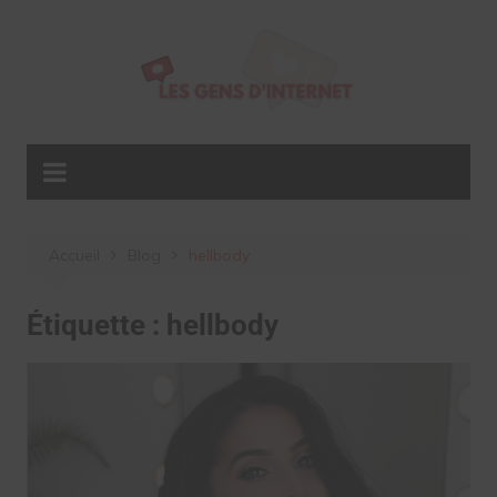
Aller
au
contenu
Accueil
Blog
hellbody
Étiquette :
hellbody