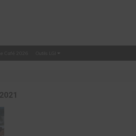
Le Café 2026
Outils LGI
Stellar, plateforme
d’influence tout-en-un
 2021