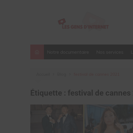
Aller
au
contenu
Notre documentaire
Nos services
Accueil
Blog
festival de cannes 2021
Étiquette :
festival de cannes