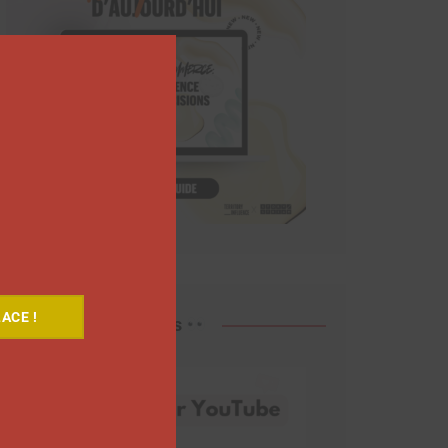
Close
this
module
ACE !
Découvrez nos vidéos