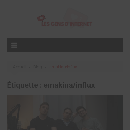
Aller
au
contenu
Accueil
Blog
emakina/influx
Étiquette :
emakina/influx