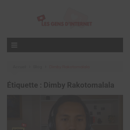
Aller
au
contenu
Accueil
Blog
Dimby Rakotomalala
Étiquette :
Dimby Rakotomalala