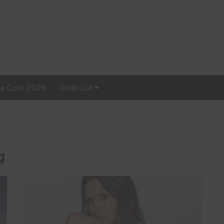
Le Café 2026
Outils LGI
Stellar, plateforme
d’influence tout-en-un
g