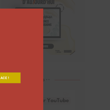
Close
this
module
ACE !
Découvrez nos vidéos