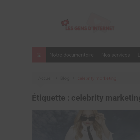
Aller
au
contenu
Notre documentaire
Nos services
Accueil
Blog
celebrity marketing
Étiquette :
celebrity marketin