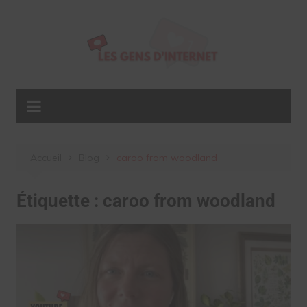
Aller
au
contenu
Accueil
Blog
caroo from woodland
Étiquette :
caroo from woodland