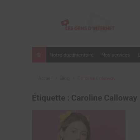
Aller
au
contenu
Notre documentaire
Nos services
Accueil
Blog
Caroline Calloway
Étiquette :
Caroline Calloway