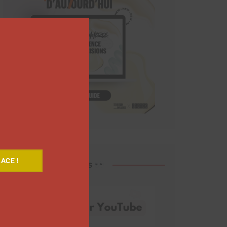
Close
this
module
ACE !
Découvrez nos vidéos