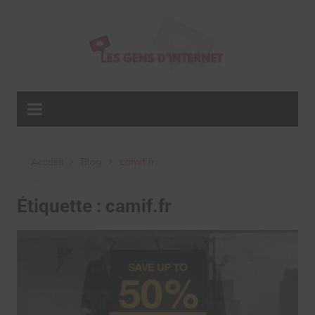
Aller
au
contenu
Accueil
Blog
camif.fr
Étiquette :
camif.fr