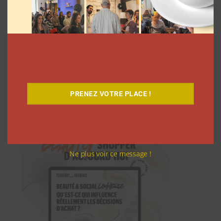
PRENEZ VOTRE PLACE !
Téléchargez-le gratuitement
Ne plus voir ce message !