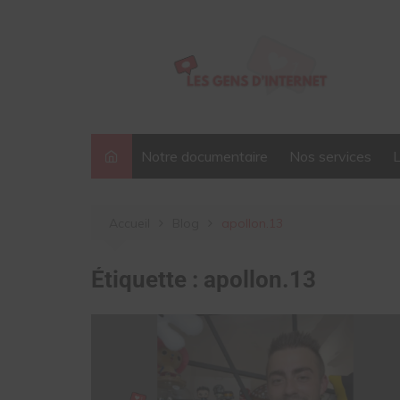
Aller
au
contenu
Notre documentaire
Nos services
Accueil
Blog
apollon.13
Étiquette :
apollon.13