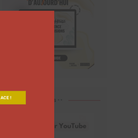
Close
this
module
ACE !
Découvrez nos vidéos