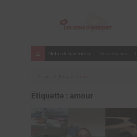
Aller
au
contenu
Notre documentaire
Nos services
Accueil
Blog
amour
Étiquette :
amour