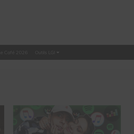
Le Café 2026
Outils LGI
Stellar, plateforme
d’influence tout-en-un