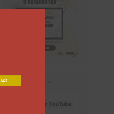
Close
this
module
ACE !
Découvrez nos vidéos