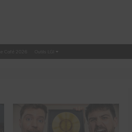
Le Café 2026
Outils LGI
Stellar, plateforme
d’influence tout-en-un