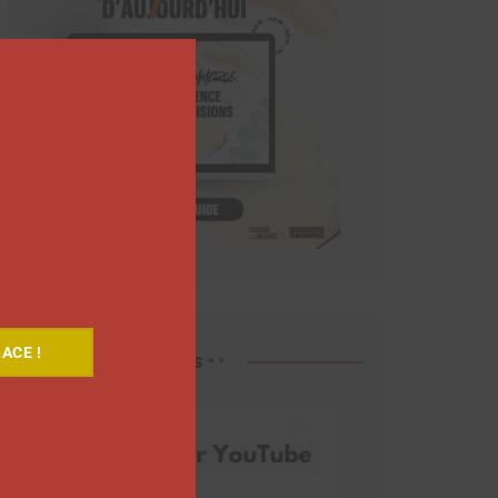
Close
this
module
ACE !
Découvrez nos vidéos