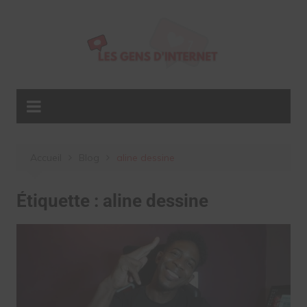
Aller
au
contenu
Accueil
Blog
aline dessine
Étiquette :
aline dessine