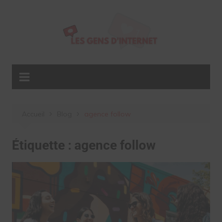
Aller
au
contenu
Accueil
Blog
agence follow
Étiquette :
agence follow