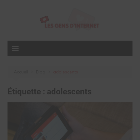
Aller
au
contenu
Accueil
Blog
adolescents
Étiquette :
adolescents