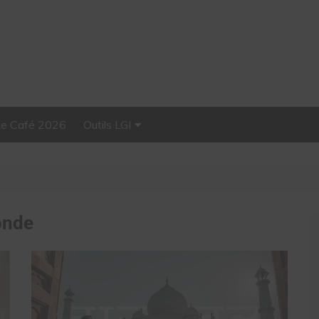
Le Café 2026
Outils LGI
Stellar, plateforme
d’influence tout-en-un
onde