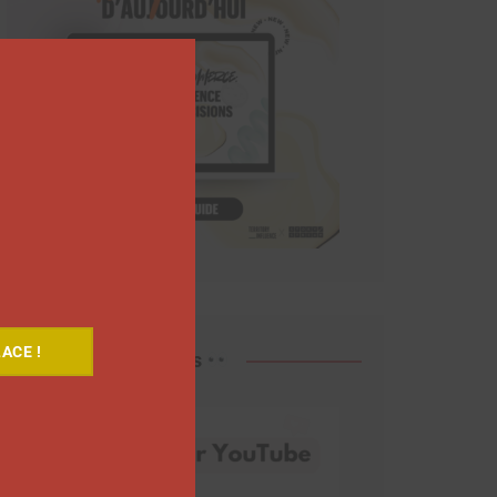
Close
this
module
ACE !
Découvrez nos vidéos