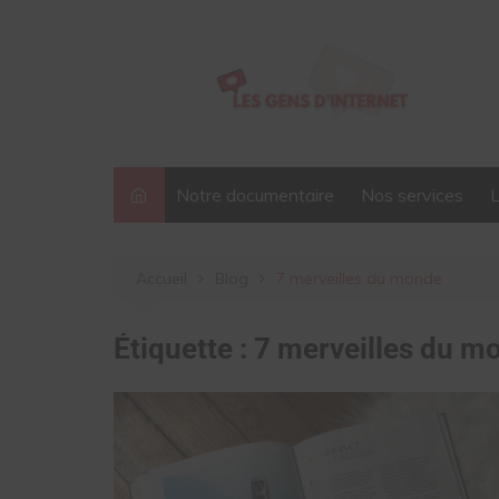
Aller
au
contenu
Notre documentaire
Nos services
Accueil
Blog
7 merveilles du monde
Étiquette :
7 merveilles du m