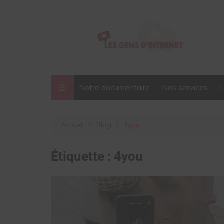
Aller
au
contenu
Notre documentaire
Nos services
Accueil
Blog
4you
Étiquette :
4you