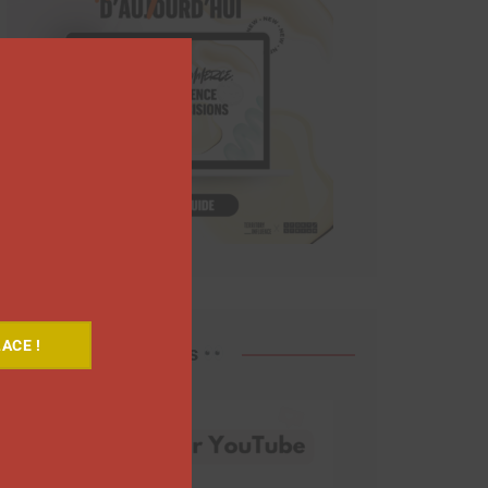
Close
this
module
ACE !
Découvrez nos vidéos