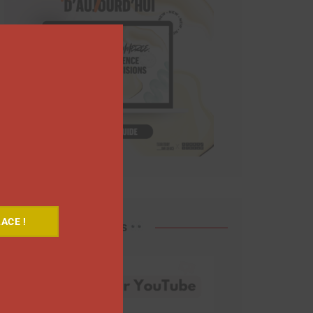
Close
this
module
ACE !
Découvrez nos vidéos