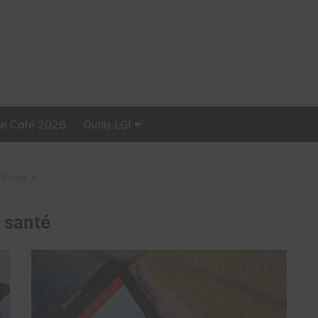
Le Café 2026
Outils LGI
Stellar, plateforme
d’influence tout-en-un
Page 3
:
santé