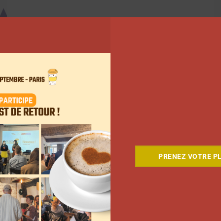
PRENEZ VOTRE PL
5
…
143
Suivant