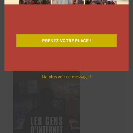
des
articles
…
158
Suivant
PRENEZ VOTRE PLACE !
Découvrez notre documentaire
Ne plus voir ce message !