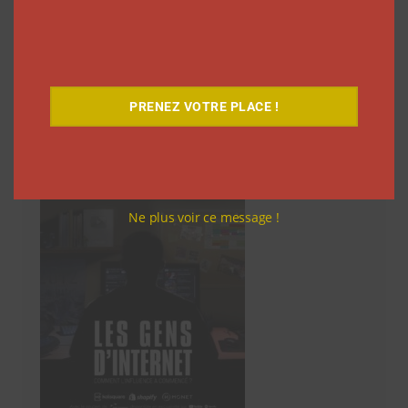
1
2
3
…
75
Suivant
des
articles
PRENEZ VOTRE PLACE !
Découvrez notre documentaire
Ne plus voir ce message !