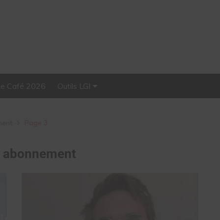
Le Café 2026
Outils LGI
Stellar, plateforme
d’influence tout-en-un
ment
Page 3
:
abonnement