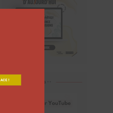
Close
this
module
ACE !
Découvrez nos vidéos