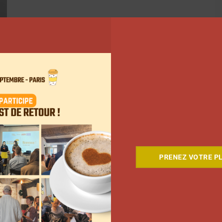
PRENEZ VOTRE PL
5
…
44
Suivant