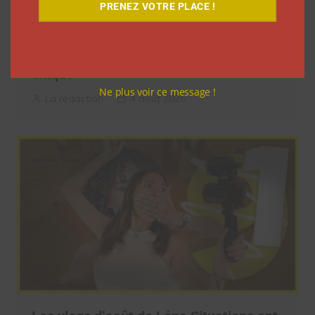
PRENEZ VOTRE PLACE !
Pour le lancement de Croquez le
Monde®, McDonald’s a convié des
influenceurs pour une « expérience
unique »
Ne plus voir ce message !
La rédaction
4 août 2026