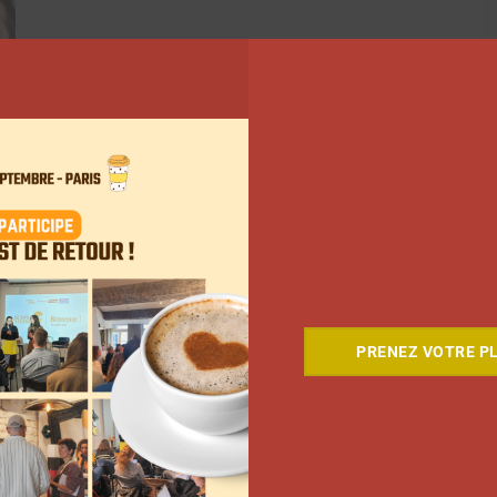
PRENEZ VOTRE PL
58
59
60
…
143
Suivant