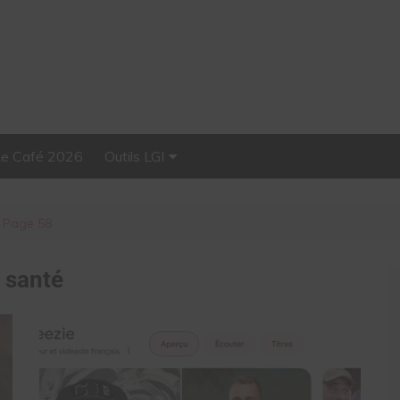
Le Café 2026
Outils LGI
Stellar, plateforme
d’influence tout-en-un
Page 58
:
santé