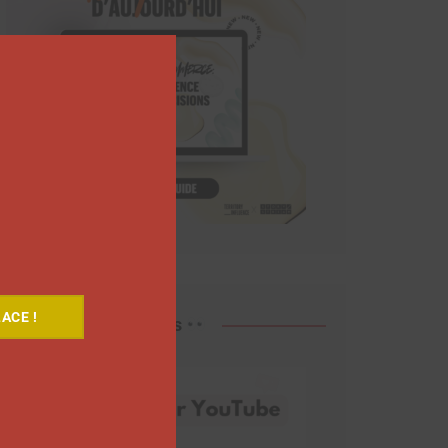
Close
this
module
ACE !
Découvrez nos vidéos