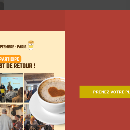
PRENEZ VOTRE PL
5
6
…
242
Suivant