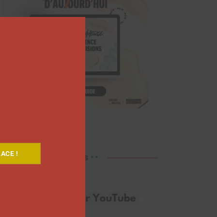
Close
this
module
ACE !
Découvrez nos vidéos