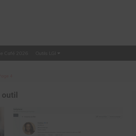
Le Café 2026
Outils LGI
Stellar, plateforme
d’influence tout-en-un
Page 4
:
outil