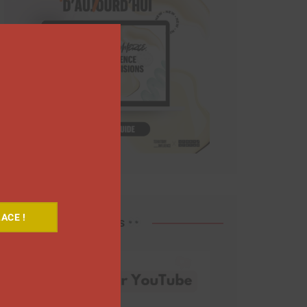
Close
this
module
ACE !
Découvrez nos vidéos