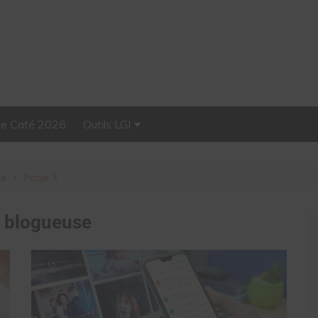
Le Café 2026
Outils LGI
Stellar, plateforme
d’influence tout-en-un
se
Page 3
:
blogueuse