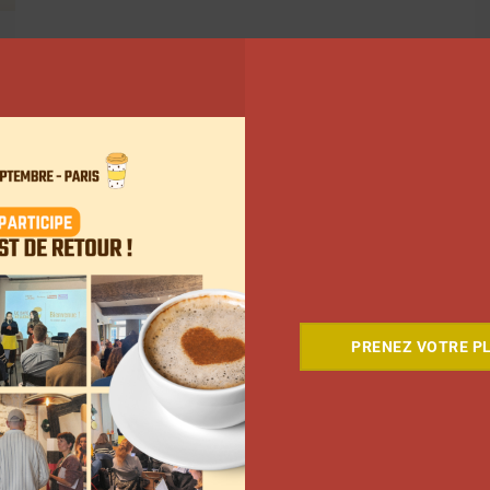
5
…
66
Suivant
PRENEZ VOTRE PL