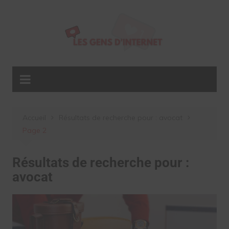
Aller
au
contenu
Accueil
Résultats de recherche pour : avocat
Page 2
Résultats de recherche pour :
avocat