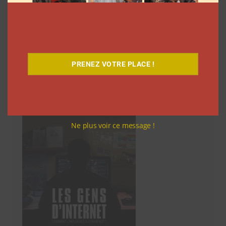
articles
22
Suivant
PRENEZ VOTRE PLACE !
Découvrez notre documentaire
Ne plus voir ce message !