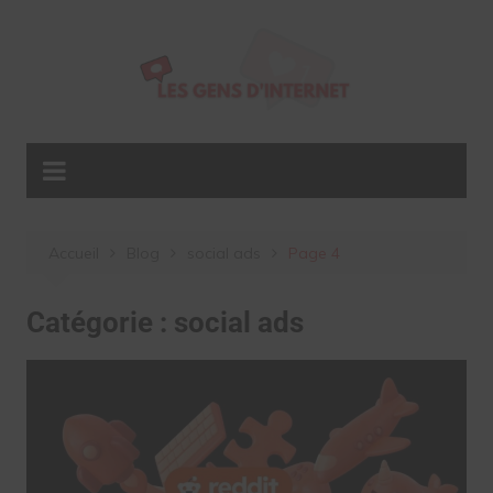
Aller
au
contenu
Accueil
Blog
social ads
Page 4
Catégorie :
social ads