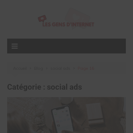
Aller
au
contenu
Accueil
Blog
social ads
Page 16
Catégorie :
social ads