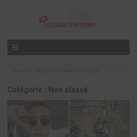
Aller
au
contenu
Accueil
Blog
Non classé
Page 19
Catégorie :
Non classé