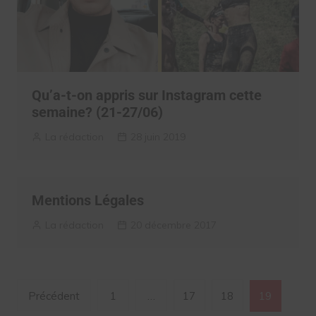
Qu’a-t-on appris sur Instagram cette
semaine? (21-27/06)
La rédaction
28 juin 2019
Mentions Légales
La rédaction
20 décembre 2017
Navigation
Précédent
1
…
17
18
19
des