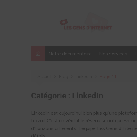
Aller
au
contenu
Notre documentaire
Nos services
Accueil
Blog
LinkedIn
Page 11
Catégorie :
LinkedIn
LinkedIn est aujourd’hui bien plus qu’une platefo
travail. C’est un véritable réseau social qui évo
d’horizons différents. L’équipe Les Gens d’Inter
détails.