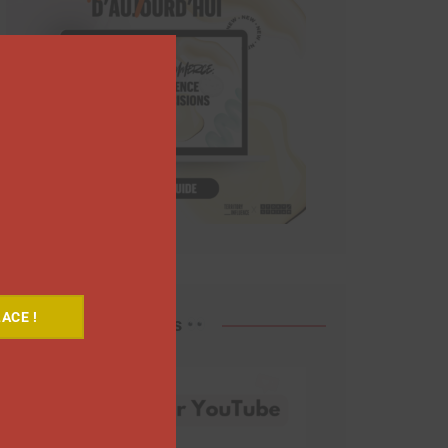
Close
this
module
ACE !
Découvrez nos vidéos