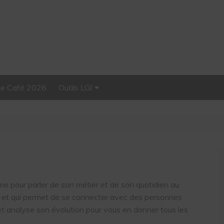
Le Café 2026
Outils LGI
Stellar, plateforme
d’influence tout-en-un
rme pour parler de son métier et de son quotidien au
lue et qui permet de se connecter avec des personnes
net analyse son évolution pour vous en donner tous les