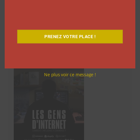
articles
729
730
…
746
Suivant
PRENEZ VOTRE PLACE !
Découvrez notre documentaire
Ne plus voir ce message !