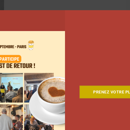
PRENEZ VOTRE PL
5
…
446
Suivant