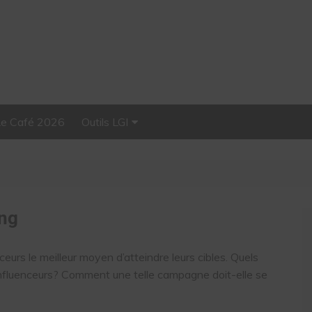
Le Café 2026
Outils LGI
Stellar, plateforme
d’influence tout-en-un
3
ing
urs le meilleur moyen d’atteindre leurs cibles. Quels
influenceurs? Comment une telle campagne doit-elle se