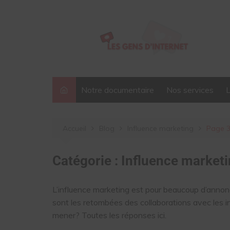
Aller
au
contenu
Notre documentaire
Nos services
Accueil
Blog
Influence marketing
Page 
Catégorie :
Influence market
L’influence marketing est pour beaucoup d’annonce
sont les retombées des collaborations avec les 
mener? Toutes les réponses ici.