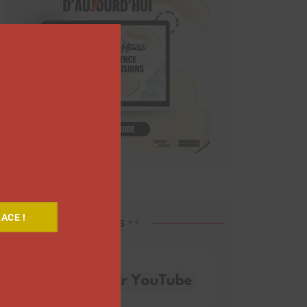
Close
this
module
ACE !
Découvrez nos vidéos