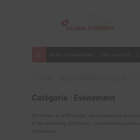
Aller
au
contenu
Notre documentaire
Nos services
Accueil
Blog
Evénement
Page 58
Catégorie :
Evénement
En France et à l’étranger, de nombreuses entrep
et du marketing d’influence. La rédaction prend s
interviews.