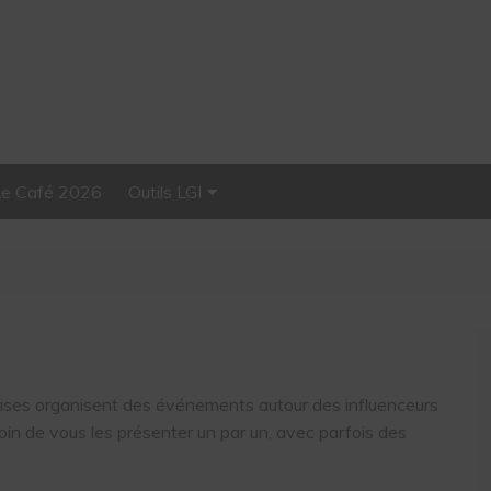
Le Café 2026
Outils LGI
Stellar, plateforme
d’influence tout-en-un
rises organisent des événements autour des influenceurs
oin de vous les présenter un par un, avec parfois des