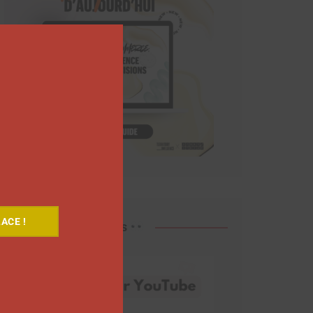
Close
this
module
ACE !
Découvrez nos vidéos