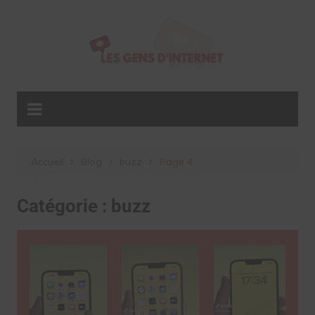
Aller
au
contenu
Accueil
Blog
buzz
Page 4
Catégorie :
buzz