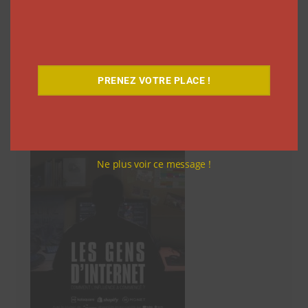
1
2
3
…
76
Suivant
des
articles
PRENEZ VOTRE PLACE !
Découvrez notre documentaire
Ne plus voir ce message !