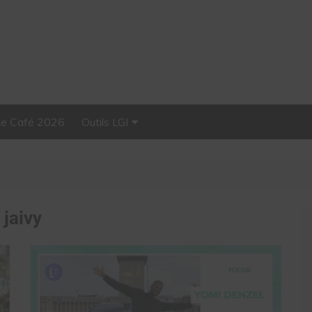
Le Café 2026
Outils LGI
Stellar, plateforme
d’influence tout-en-un
:
jaivy