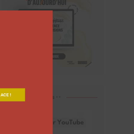
Close
this
module
ACE !
Découvrez nos vidéos