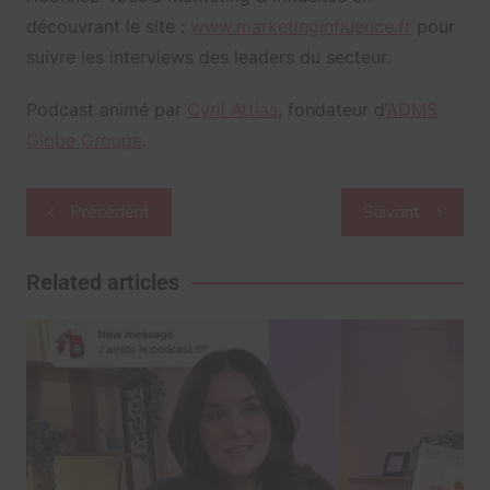
découvrant le site :
www.marketinginfluence.fr
pour
suivre les interviews des leaders du secteur.
Podcast animé par
Cyril Attias
, fondateur d’
ADMS
Globe Groupe
.
Navigation
Précédent
Suivant
de
l’article
Related articles