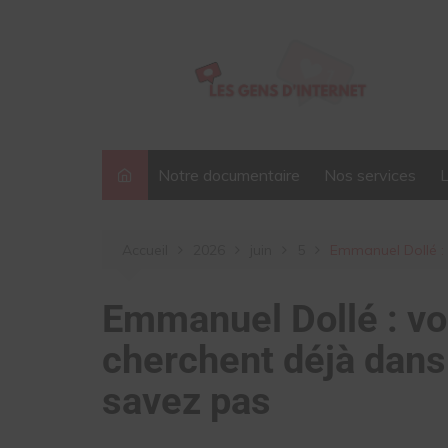
Aller
au
contenu
Notre documentaire
Nos services
Accueil
2026
juin
5
Emmanuel Dollé : 
Emmanuel Dollé : vo
cherchent déjà dans
savez pas