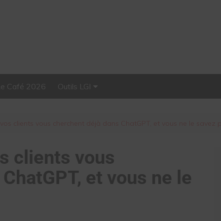
Le Café 2026
Outils LGI
Stellar, plateforme
d’influence tout-en-un
vos clients vous cherchent déjà dans ChatGPT, et vous ne le savez 
s clients vous
 ChatGPT, et vous ne le