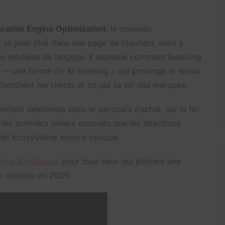
ative Engine Optimization
: le nouveau
ne se joue plus dans une page de résultats, mais à
es modèles de langage. Il explique comment Bubbling
— une forme d’« AI listening » qui prolonge le social
herchent les clients et ce qui se dit des marques.
invitent désormais dans le parcours d’achat, sur la fin
r les premiers leviers concrets que les directions
 cet écosystème encore opaque.
ing & Influence
pour tous ceux qui pilotent une
e contenu en 2026.