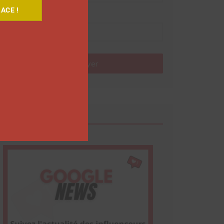
ACE !
Nom
Envoyer
Google News