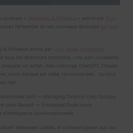
du podcast «
Marketing & Influence
» animé par
Cyril
trouvez l’ensemble de ses nouveaux épisodes
sur leur
g & Influence
animé par
Cyril Attias
,
Emmanuel
ir tous les directeurs marketing : une part croissante
préparer un achat, mais interroge ChatGPT, Claude,
ions, votre marque est citée, recommandée… ou tout
ez rien.
plateformes tech — Managing Director chez Google,
 ans chez Renault — Emmanuel Dollé lance
 d’intelligence conversationnelle.
 disent réellement d’elles, et comment peser sur ces