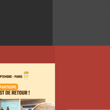
ouvrant le site :
www.marketinginfluence.fr
pour
DMS Globe Groupe
.