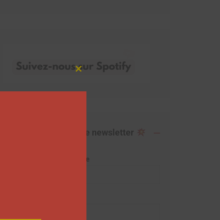
Close
this
module
Abonnez-vous à notre newsletter
Adresse de messagerie
Prénom