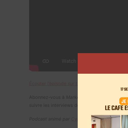
Écouter l’épisode sur toutes les plateformes
Abonnez-vous à
Marketing & Influence
en déc
suivre les interviews des leaders du secteur.
Podcast animé par
Cyril Attias
, fondateur d’
A