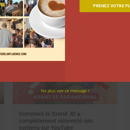
PRENEZ VOTRE PL
Suivant
Ne plus voir ce message !
Comment le Grand JD a
complètement réinventé son
contenu sur YouTube