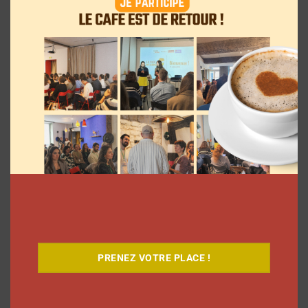
7 séries sur les influenceurs et les
réseaux sociaux à regarder cet été sur
Netflix
Clara Phelippeaux
5 août 2026
PRENEZ VOTRE PLACE !
9 choses que vous avez oubliées sur les
vlogs d’août de Léna Situations