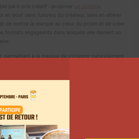
le parti-pris créatif : proposer
un contenu
 en bout dans l’univers du créateur, sans en altérer
u est de mettre la marque au cœur du projet et de créer
des formats engageants dans lesquels elle devient un
aire.
, permettant à la marque de s’intégrer naturellement,
t dans un contenu créé spécifiquement pour elle. À
r devenir les meilleurs livreurs »
hébergé sur la
tag et en collaboration avec Deliveroo, nous avons
 la marque en valeur de manière divertissante et
e de ce parti-pris créatif, puis identifier le créateur