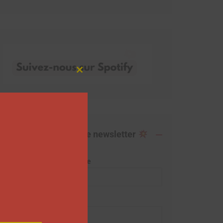
Close
this
module
Abonnez-vous à notre newsletter
Adresse de messagerie
Prénom