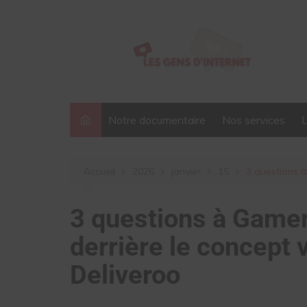
Aller
au
contenu
Notre documentaire
Nos services
Accueil
2026
janvier
15
3 questions à
3 questions à Gamer
derrière le concept 
Deliveroo