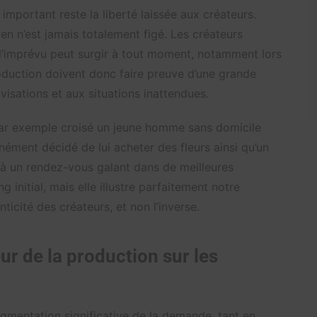
 important reste la liberté laissée aux créateurs.
ien n’est jamais totalement figé. Les créateurs
 l’imprévu peut surgir à tout moment, notamment lors
oduction doivent donc faire preuve d’une grande
visations et aux situations inattendues.
par exemple croisé un jeune homme sans domicile
nément décidé de lui acheter des fleurs ainsi qu’un
 à un rendez-vous galant dans de meilleures
ng initial, mais elle illustre parfaitement notre
nticité des créateurs, et non l’inverse.
r de la production sur les
mentation significative de la demande, tant en