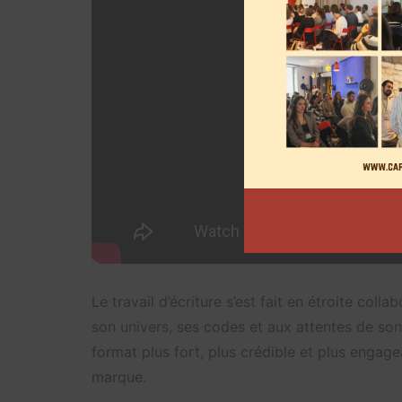
Le travail d’écriture s’est fait en étroite coll
son univers, ses codes et aux attentes de so
format plus fort, plus crédible et plus engagean
marque.