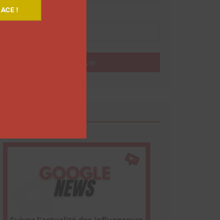
ACE !
Nom
Envoyer
Google News