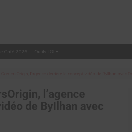
Le Café 2026
Outils LGI
Stellar, plateforme
d’influence tout-en-un
 GamersOrigin, l’agence derrière le concept vidéo de ByIlhan avec D
sOrigin, l’agence
vidéo de ByIlhan avec