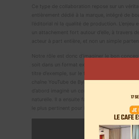
Ce type de collaboration repose sur un véritab
entièrement dédié à la marque, intégré de bout
l’éditorial ni la qualité de production. L’enje
un attachement fort autour d’elle, à travers 
acteur à part entière, et non un simple parten
Notre rôle est donc d’imaginer le bon concept
soit dans un format existant du créateur, soi
titre d’exemple, sur le format
« Une soirée pou
chaîne YouTube de Byilhan, en feat avec Inox
d’abord imaginé un concept capable de mettre
naturelle. Il a ensuite fallu convaincre la marqu
le plus pertinent pour l’incarner.