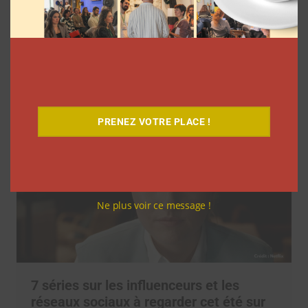
l’agence L’Intrus a « réconcilié »
marques et créateurs de contenu avec
M6
Clara Phelippeaux
6 août 2026
PRENEZ VOTRE PLACE !
Ne plus voir ce message !
7 séries sur les influenceurs et les
réseaux sociaux à regarder cet été sur