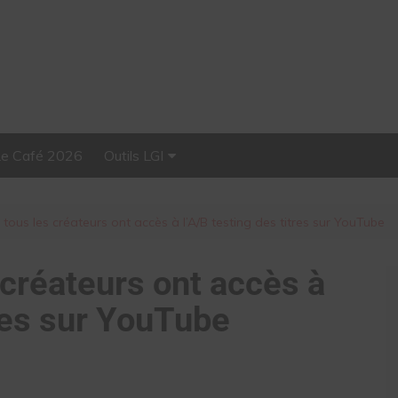
Le Café 2026
Outils LGI
Stellar, plateforme
d’influence tout-en-un
tous les créateurs ont accès à l’A/B testing des titres sur YouTube
 créateurs ont accès à
tres sur YouTube