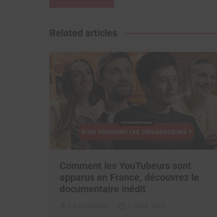
de
l’article
Related articles
Comment les YouTubeurs sont
apparus en France, découvrez le
documentaire inédit
La rédaction
7 août 2026