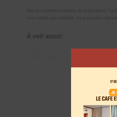
Dès les premières heures de publication, YouT
vous n’êtes pas satisfait, vous pouvez relanc
À voir aussi: