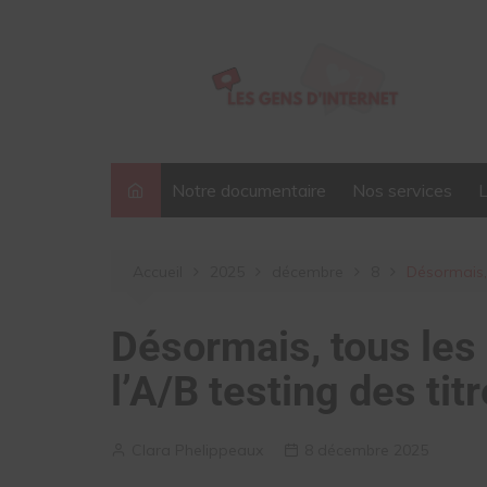
Aller
au
contenu
Notre documentaire
Nos services
Accueil
2025
décembre
8
Désormais, 
Désormais, tous les
l’A/B testing des ti
Clara Phelippeaux
8 décembre 2025