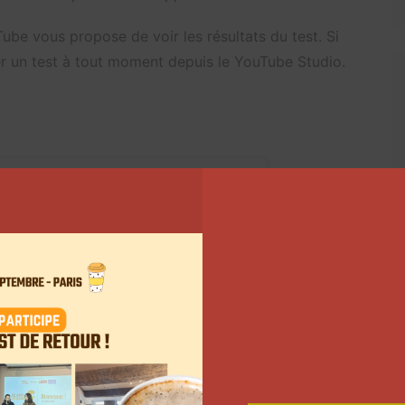
ube vous propose de voir les résultats du test. Si
er un test à tout moment depuis le YouTube Studio.