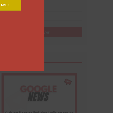
ACE !
Nom
Envoyer
Google News