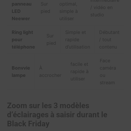
Intermédiaire
panneau
Sur
optimal,
/ vidéo en
LED
pied
simple à
studio
Neewer
utiliser
Ring light
Simple et
Débutant
Sur
pour
rapide
/ tout
pied
téléphone
d’utilisation
contenu
Face
facile et
Bonvvie
À
caméra
rapide à
lampe
accrocher
ou
utiliser
stream
Zoom sur les 3 modèles
d’éclairages à saisir durant le
Black Friday