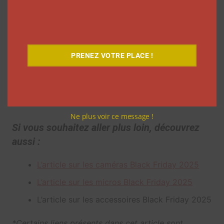
ou les cartes cadeaux.
Que vous filmiez à domicile, que vous fassiez du
live, des tutoriels, des Reels ou des interviews, une
PRENEZ VOTRE PLACE !
bonne lumière change la donne. Le Black Friday
2025 est l’opportunité idéale pour upgrader votre
éclairage à prix mini.
Ne plus voir ce message !
Si vous souhaitez aller plus loin, découvrez
aussi :
L’article sur les caméras Black Friday 2025
L’article sur les micros Black Friday 2025
L’article sur les accessoires Black Friday 2025
*Certains liens présents dans cet article sont