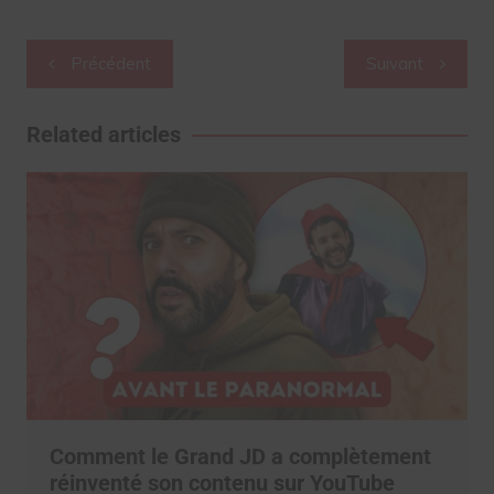
Navigation
Précédent
Suivant
de
l’article
Related articles
Comment le Grand JD a complètement
réinventé son contenu sur YouTube