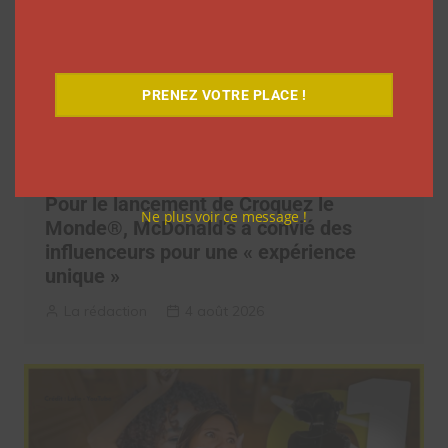
PRENEZ VOTRE PLACE !
Pour le lancement de Croquez le
Ne plus voir ce message !
Monde®, McDonald’s a convié des
influenceurs pour une « expérience
unique »
La rédaction
4 août 2026