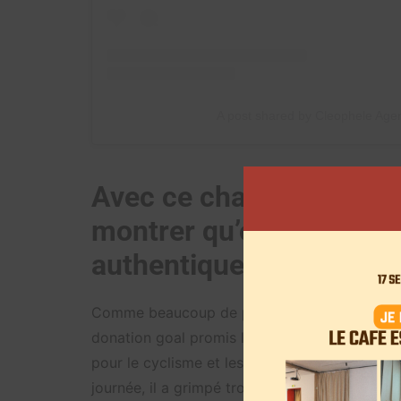
A post shared by Cleophele Age
Avec ce challenge, Ken 
montrer qu’on peut « cr
authentique, plus respo
Comme beaucoup de projets qui sont nés sur
donation goal promis lors du ZEvent. Depuis 
pour le cyclisme et les jeux vidéo sur Twitch.
journée, il a grimpé trois fois le Mont Ventoux