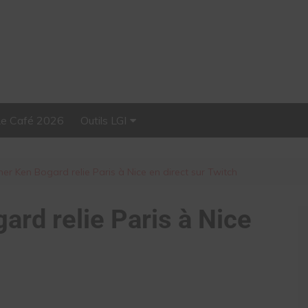
Le Café 2026
Outils LGI
Stellar, plateforme
d’influence tout-en-un
er Ken Bogard relie Paris à Nice en direct sur Twitch
ard relie Paris à Nice