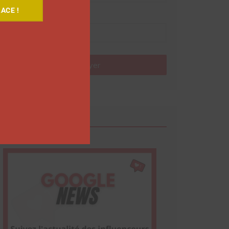
ACE !
Nom
Envoyer
Google News