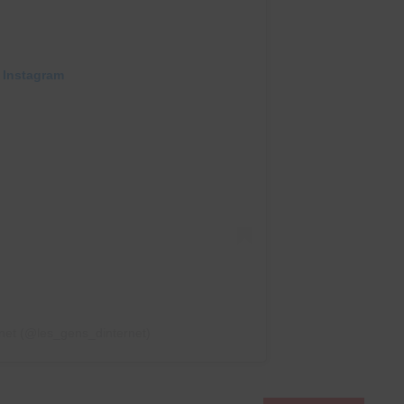
 Instagram
rnet (@les_gens_dinternet)