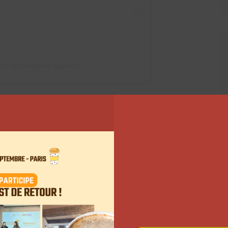
ncy (@cleophele.agency)
Bogard souhaite aussi
éer autrement: plus
nsable »
 les
réseaux sociaux
, ce défi sportif est le fruit d’un
13 ans, le streamer Ken Bogard partage sa passion
 En 2024, il participe au ZEvent avec son vélo. En une
. Cette année, il a réalisé le dénivelé équivalent au