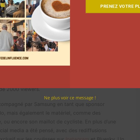
 2025. Parmi ses donations goal, celui de 1000 euros
PRENEZ VOTRE PL
 lance dans un défi de plus de 1000km, en 7 étapes,
 est d’arriver à Nice avant le 10 octobre, pour
Mais, l’enjeu n’est pas uniquement sportif pour Ken
on défi. « C’est une manière de montrer qu’on peut
onsable. Je veux prouver qu’on peut raconter une
t mobiliser une communauté… tout en cherchant à
un communiqué de presse. Au moment où nous écrivons
 de 2000 viewers.
Ne plus voir ce message !
 accompagné par Samsung en tant que sponsor
élo, mais également le matériel, comme des
 ou encore son maillot de cycliste. En plus d’une
social media a été pensé, avec des rediffusions
lusif sur les coulisses sur
Instagram
et Bluesky. Un