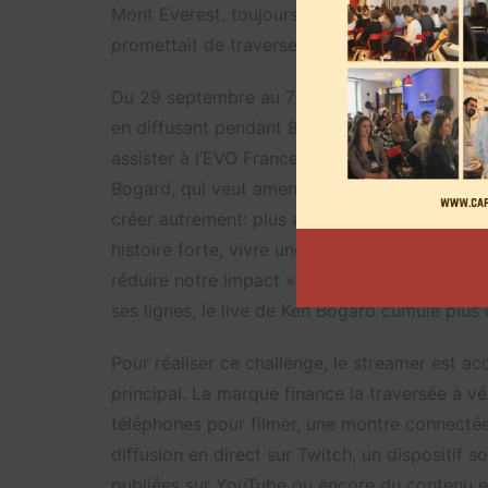
Mont Everest, toujours à vélo, pour l’édition
promettait de traverser la France à vélo.
Du 29 septembre au 7 octobre, le streamer se
en diffusant pendant 8h par jour. Son objectif
assister à l’EVO France, un tournoi d’esport. 
Bogard, qui veut amener un aspect engagé à s
créer autrement: plus authentique, plus resp
histoire forte, vivre une aventure humaine e
réduire notre impact », explique-t-il dans 
ses lignes, le live de Ken Bogard cumule plus
Pour réaliser ce challenge, le streamer est
principal. La marque finance la traversée à v
téléphones pour filmer, une montre connectée,
diffusion en direct sur Twitch, un dispositif 
publiées sur YouTube ou encore du contenu exc