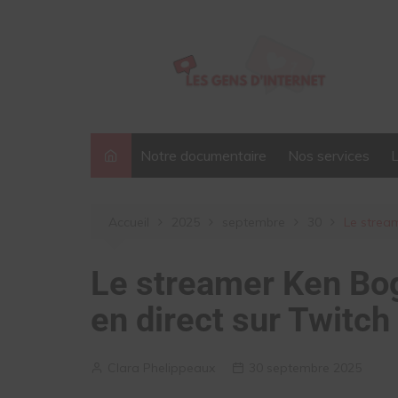
Aller
au
contenu
Notre documentaire
Nos services
Accueil
2025
septembre
30
Le stream
Le streamer Ken Bog
en direct sur Twitch
Clara Phelippeaux
30 septembre 2025