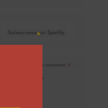
Close
this
module
Abonnez-vous à notre newsletter
Adresse de messagerie
Prénom