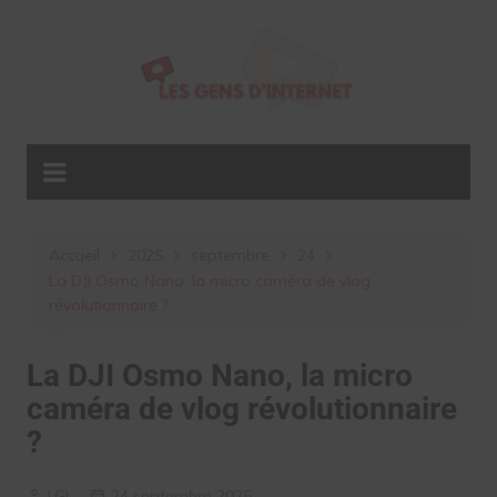
Aller
au
contenu
Accueil
2025
septembre
24
La DJI Osmo Nano, la micro caméra de vlog
révolutionnaire ?
La DJI Osmo Nano, la micro
caméra de vlog révolutionnaire
?
LGI
24 septembre 2025