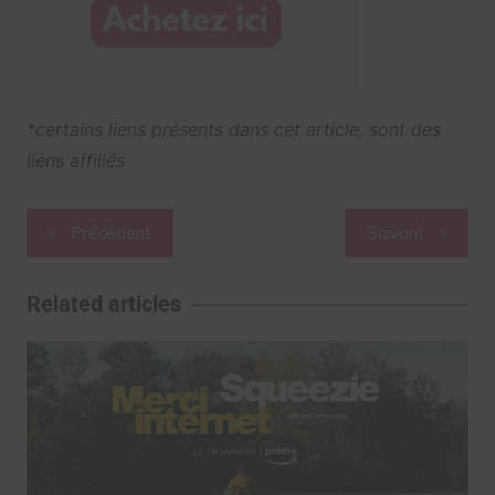
*certains liens présents dans cet article, sont des
liens affiliés
Navigation
Précédent
Suivant
de
l’article
Related articles