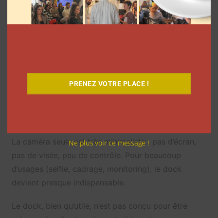
conditions.
Le capteur est bon, mais l’ouverture fixe f/2.8 reste
une limite en conditions très sombres. Le bruit
numérique se fait sentir et la dynamique se réduit.
4K/60fps est proposé, mais pour des ralentis plus
poussés il faut descendre en résolution ou accepter
PRENEZ VOTRE PLACE !
une baisse de qualité.
Le dock
La caméra seule est très minimaliste : pas d’écran,
Ne plus voir ce message !
pas de visée, peu de contrôle. Pour beaucoup
d’usages (selfie, cadrage, monitoring), le dock
devient presque indispensable.
Le dock, bien qu’utile, n’est pas conçu pour être