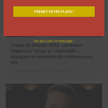
PRENEZ VOTRE PLACE !
Ne plus voir ce message !
Coupe du Monde 2026: comment
l’agence L’Intrus a « réconcilié »
marques et créateurs de contenu avec
M6
Clara Phelippeaux
6 août 2026